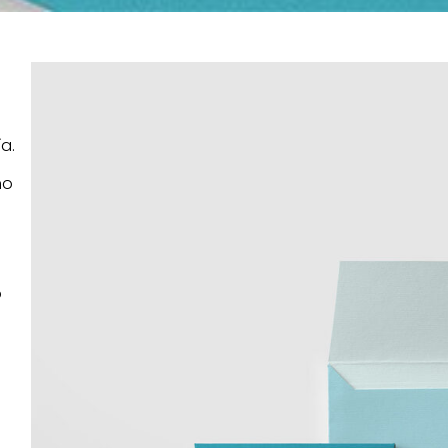
a.
no
o