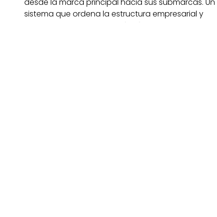
desde la marca principal hacia sus submarcas. Un
sistema que ordena la estructura empresarial y
hace que la marca sea más fácil de reconocer,
aplicar y entender.
visitar la web